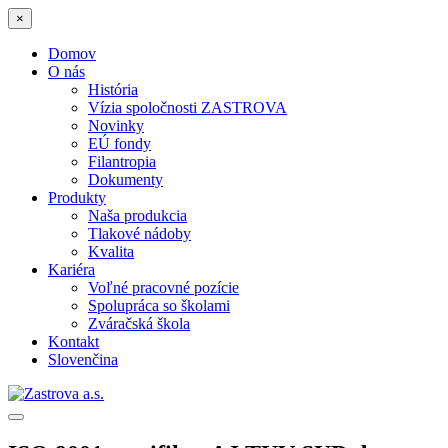
×
Domov
O nás
História
Vízia spoločnosti ZASTROVA
Novinky
EÚ fondy
Filantropia
Dokumenty
Produkty
Naša produkcia
Tlakové nádoby
Kvalita
Kariéra
Voľné pracovné pozície
Spolupráca so školami
Zváračská škola
Kontakt
Slovenčina